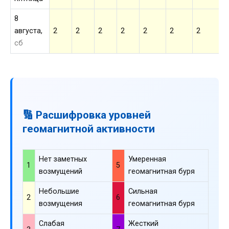
8
августа,
2
2
2
2
2
2
2
2
сб
🔢 Расшифровка уровней
геомагнитной активности
Нет заметных
Умеренная
1
5
возмущений
геомагнитная буря
Небольшие
Сильная
2
6
возмущения
геомагнитная буря
Слабая
Жесткий