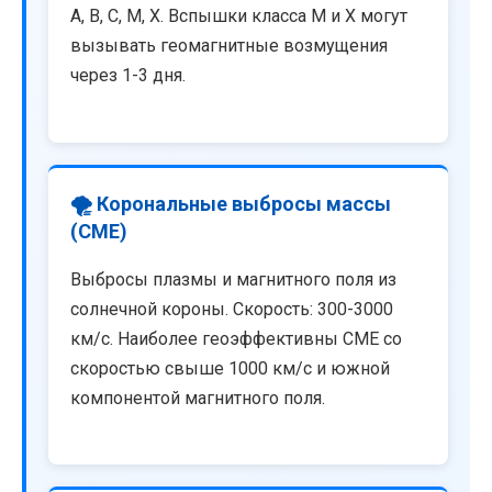
A, B, C, M, X. Вспышки класса M и X могут
вызывать геомагнитные возмущения
через 1-3 дня.
🌪️ Корональные выбросы массы
(CME)
Выбросы плазмы и магнитного поля из
солнечной короны. Скорость: 300-3000
км/с. Наиболее геоэффективны CME со
скоростью свыше 1000 км/с и южной
компонентой магнитного поля.