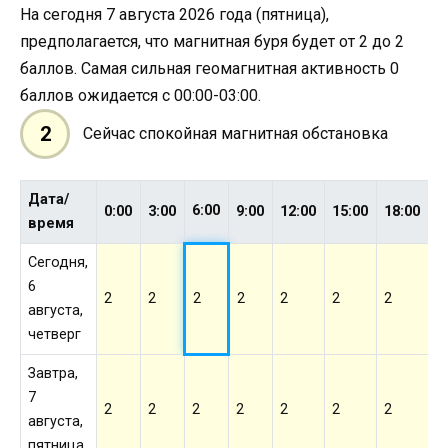
На сегодня 7 августа 2026 года (пятница),
предполагается, что магнитная буря будет от 2 до 2
баллов. Самая сильная геомагнитная активность 0
баллов ожидается с 00:00-03:00.
2
Сейчас спокойная магнитная обстановка
Дата/
6:00
0:00
3:00
9:00
12:00
15:00
18:00
2
время
Сегодня,
6
2
2
2
2
2
2
2
2
августа,
четверг
Завтра,
7
2
2
2
2
2
2
2
2
августа,
пятница