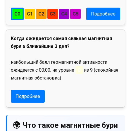
G0
G1
G2
G3
G4
G5
Подробнее
Когда ожидается самая сильная магнитная
буря в ближайшие 3 дня?
наибольший балл геомагнитной активности
ожидается с 00:00, на уровне
0
из 9 (спокойная
магнитная обстановка)
Подробнее
🌍 Что такое магнитные бури