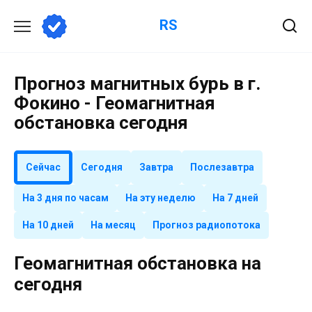
Перейти
RS
к
содержанию
Прогноз магнитных бурь в г.
Фокино - Геомагнитная
обстановка сегодня
Сейчас
Сегодня
Завтра
Послезавтра
На 3 дня по часам
На эту неделю
На 7 дней
На 10 дней
На месяц
Прогноз радиопотока
Геомагнитная обстановка на
сегодня