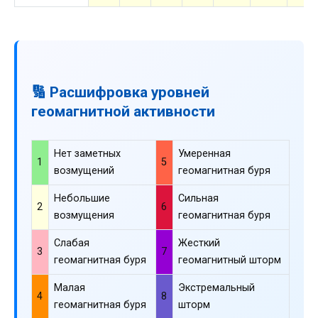
🔢 Расшифровка уровней
геомагнитной активности
Нет заметных
Умеренная
1
5
возмущений
геомагнитная буря
Небольшие
Сильная
2
6
возмущения
геомагнитная буря
Слабая
Жесткий
3
7
геомагнитная буря
геомагнитный шторм
Малая
Экстремальный
4
8
геомагнитная буря
шторм