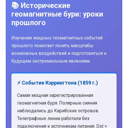
📚 Исторические
геомагнитные бури: уроки
прошлого
Изучение мощных геомагнитных событий
прошлого помогает понять масштабы
возможных воздействий и подготовиться к
будущим экстремальным явлениям.
⚡ Событие Кэррингтона (1859 г.)
Самая мощная зарегистрированная
геомагнитная буря. Полярные сияния
наблюдались до Карибских островов.
Телеграфные линии работали без
подключения к источникам питания. Dst ≈