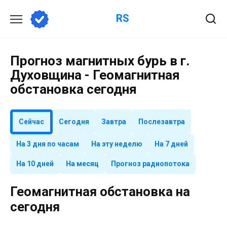
Перейти
RS
к
содержанию
Прогноз магнитных бурь в г.
Духовщина - Геомагнитная
обстановка сегодня
Сейчас
Сегодня
Завтра
Послезавтра
На 3 дня по часам
На эту неделю
На 7 дней
На 10 дней
На месяц
Прогноз радиопотока
Геомагнитная обстановка на
сегодня