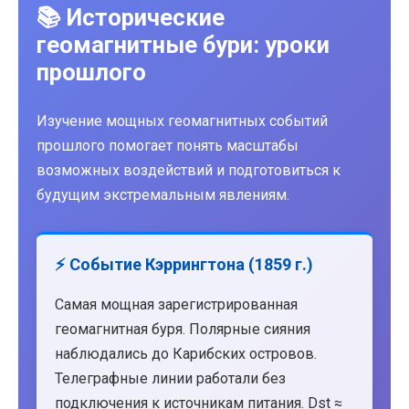
📚 Исторические
геомагнитные бури: уроки
прошлого
Изучение мощных геомагнитных событий
прошлого помогает понять масштабы
возможных воздействий и подготовиться к
будущим экстремальным явлениям.
⚡ Событие Кэррингтона (1859 г.)
Самая мощная зарегистрированная
геомагнитная буря. Полярные сияния
наблюдались до Карибских островов.
Телеграфные линии работали без
подключения к источникам питания. Dst ≈