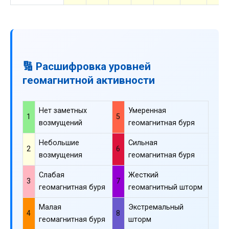
🔢 Расшифровка уровней
геомагнитной активности
Нет заметных
Умеренная
1
5
возмущений
геомагнитная буря
Небольшие
Сильная
2
6
возмущения
геомагнитная буря
Слабая
Жесткий
3
7
геомагнитная буря
геомагнитный шторм
Малая
Экстремальный
4
8
геомагнитная буря
шторм