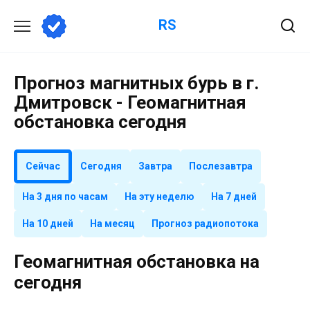
Перейти
RS
к
содержанию
Прогноз магнитных бурь в г.
Дмитровск - Геомагнитная
обстановка сегодня
Сейчас
Сегодня
Завтра
Послезавтра
На 3 дня по часам
На эту неделю
На 7 дней
На 10 дней
На месяц
Прогноз радиопотока
Геомагнитная обстановка на
сегодня