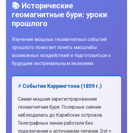
📚 Исторические
геомагнитные бури: уроки
прошлого
Изучение мощных геомагнитных событий
прошлого помогает понять масштабы
возможных воздействий и подготовиться к
будущим экстремальным явлениям.
⚡ Событие Кэррингтона (1859 г.)
Самая мощная зарегистрированная
геомагнитная буря. Полярные сияния
наблюдались до Карибских островов.
Телеграфные линии работали без
подключения к источникам питания. Dst ≈