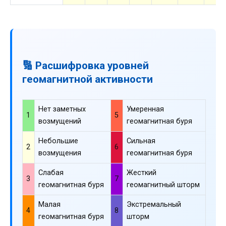
🔢 Расшифровка уровней
геомагнитной активности
Нет заметных
Умеренная
1
5
возмущений
геомагнитная буря
Небольшие
Сильная
2
6
возмущения
геомагнитная буря
Слабая
Жесткий
3
7
геомагнитная буря
геомагнитный шторм
Малая
Экстремальный
4
8
геомагнитная буря
шторм