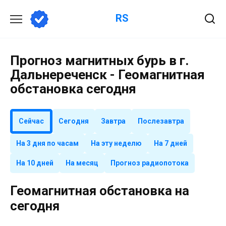
Перейти
RS
к
содержанию
Прогноз магнитных бурь в г.
Дальнереченск - Геомагнитная
обстановка сегодня
Сейчас
Сегодня
Завтра
Послезавтра
На 3 дня по часам
На эту неделю
На 7 дней
На 10 дней
На месяц
Прогноз радиопотока
Геомагнитная обстановка на
сегодня