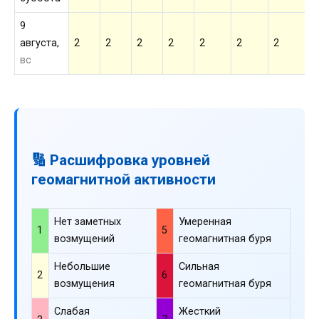
9
августа,
2
2
2
2
2
2
2
2
вс
🔢 Расшифровка уровней
геомагнитной активности
Нет заметных
Умеренная
1
5
возмущений
геомагнитная буря
Небольшие
Сильная
2
6
возмущения
геомагнитная буря
Слабая
Жесткий