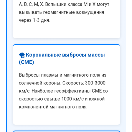
A, B, C, M, X. Вспышки класса M и X могут
вызывать геомагнитные возмущения
через 1-3 дня.
🌪️ Корональные выбросы массы
(CME)
Выбросы плазмы и магнитного поля из
солнечной короны. Скорость: 300-3000
км/с. Наиболее геоэффективны CME со
скоростью свыше 1000 км/с и южной
компонентой магнитного поля.