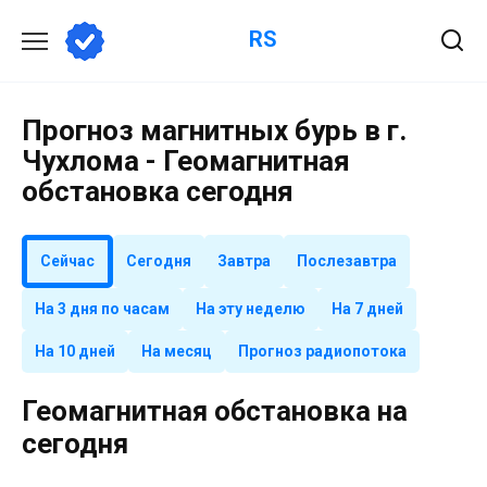
Перейти
RS
к
содержанию
Прогноз магнитных бурь в г.
Чухлома - Геомагнитная
обстановка сегодня
Сейчас
Сегодня
Завтра
Послезавтра
На 3 дня по часам
На эту неделю
На 7 дней
На 10 дней
На месяц
Прогноз радиопотока
Геомагнитная обстановка на
сегодня