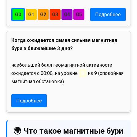
G0
G1
G2
G3
G4
G5
Подробнее
Когда ожидается самая сильная магнитная
буря в ближайшие 3 дня?
наибольший балл геомагнитной активности
ожидается с 00:00, на уровне
0
из 9 (спокойная
магнитная обстановка)
Подробнее
🌍 Что такое магнитные бури