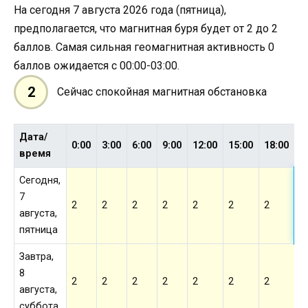
На сегодня 7 августа 2026 года (пятница),
предполагается, что магнитная буря будет от 2 до 2
баллов. Самая сильная геомагнитная активность 0
баллов ожидается с 00:00-03:00.
2
Сейчас спокойная магнитная обстановка
Дата/
2
0:00
3:00
6:00
9:00
12:00
15:00
18:00
время
Сегодня,
7
2
2
2
2
2
2
2
2
августа,
пятница
Завтра,
8
2
2
2
2
2
2
2
2
августа,
суббота