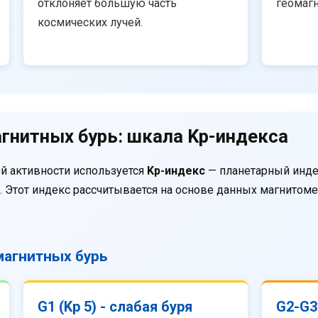
отклоняет большую часть
геомаг
космических лучей.
гнитных бурь: шкала Kp-индекса
й активности используется
Kp-индекс
— планетарный инде
. Этот индекс рассчитывается на основе данных магнитом
агнитных бурь
G1 (Kp 5) - слабая буря
G2-G3 