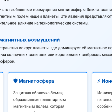
— это глобальные возмущения магнитосферы Земли, возни
агнитным полем нашей планеты. Эти явления представляю
тельное влияние на технологические системы.
омагнитных возмущений
странства вокруг планеты, где доминирует её магнитное п
из-за солнечных вспышек или корональных выбросов массы
осферой.
🛡️ Магнитосфера
⚡ Ион
Защитная оболочка Земли,
Ионизи
образованная планетарным
на высо
магнитным полем, которая
особенн