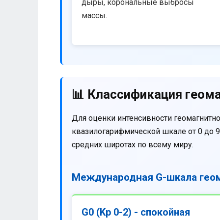
дыры, корональные выбросы
массы.
📊 Классификация геома
Для оценки интенсивности геомагнитно
квазилогарифмической шкале от 0 до 9
средних широтах по всему миру.
Международная G-шкала геом
G0 (Kp 0-2) - спокойная