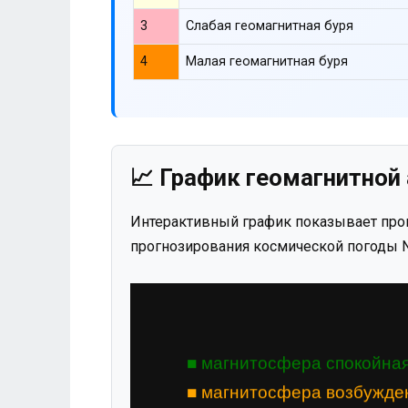
3
Слабая геомагнитная буря
4
Малая геомагнитная буря
📈 График геомагнитной 
Интерактивный график показывает прог
прогнозирования космической погоды N