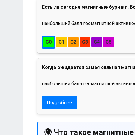
Есть ли сегодня магнитные бури в г. 
наибольший балл геомагнитной активност
G0
G1
G2
G3
G4
G5
Когда ожидается самая сильная магни
наибольший балл геомагнитной активнос
Подробнее
🌍 Что такое магнитные