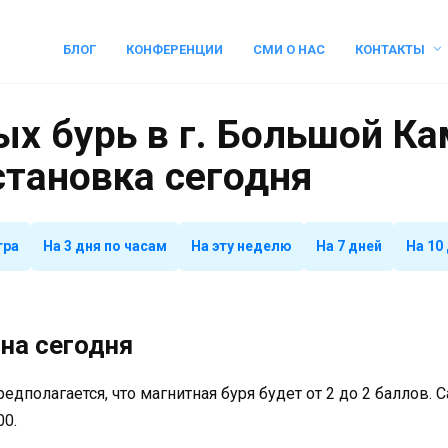
БЛОГ
КОНФЕРЕНЦИИ
СМИ О НАС
КОНТАКТЫ
х бурь в г. Большой Ка
становка сегодня
тра
На 3 дня по часам
На эту неделю
На 7 дней
На 10
на сегодня
предполагается, что магнитная буря будет от 2 до 2 баллов.
00.