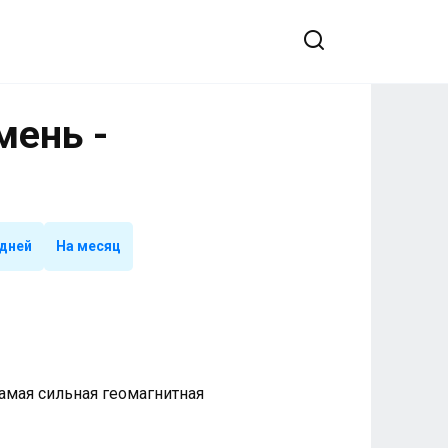
мень -
 дней
На месяц
 Самая сильная геомагнитная