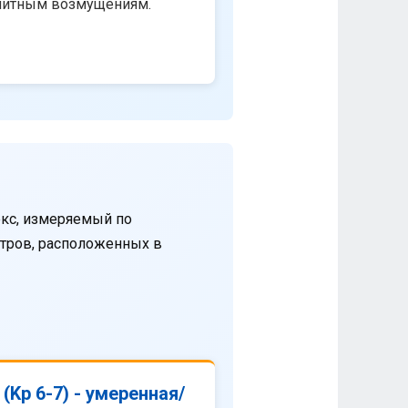
нитным возмущениям.
кс, измеряемый по
етров, расположенных в
(Kp 6-7) - умеренная/