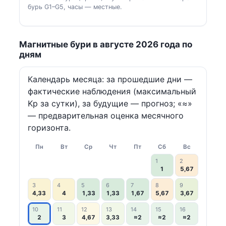
бурь G1–G5, часы — местные.
Магнитные бури в августе 2026 года по
дням
Календарь месяца: за прошедшие дни —
фактические наблюдения (максимальный
Kp за сутки), за будущие — прогноз; «≈»
— предварительная оценка месячного
горизонта.
Пн
Вт
Ср
Чт
Пт
Сб
Вс
1
2
1
5,67
3
4
5
6
7
8
9
4,33
4
1,33
1,33
1,67
5,67
3,67
10
11
12
13
14
15
16
2
3
4,67
3,33
≈2
≈2
≈2