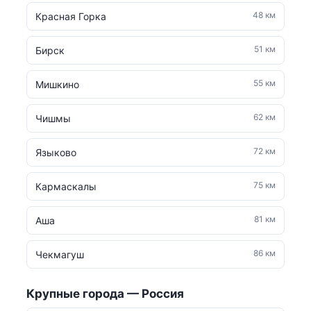
48 км
Красная Горка
51 км
Бирск
55 км
Мишкино
62 км
Чишмы
72 км
Языково
75 км
Кармаскалы
81 км
Аша
86 км
Чекмагуш
Крупные города — Россия