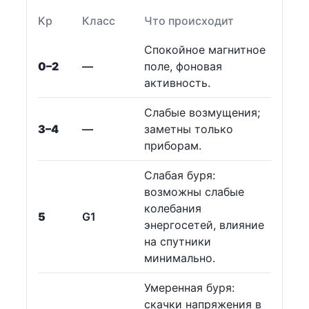
Kp
Класс
Что происходит
Спокойное магнитное
0–2
—
поле, фоновая
активность.
Слабые возмущения;
3–4
—
заметны только
приборам.
Слабая буря:
возможны слабые
колебания
5
G1
энергосетей, влияние
на спутники
минимально.
Умеренная буря:
скачки напряжения в