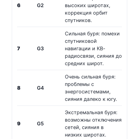
6
G2
высоких широтах,
коррекция орбит
спутников.
Сильная буря: помехи
спутниковой
7
G3
навигации и КВ-
радиосвязи, сияния до
средних широт.
Очень сильная буря:
проблемы с
8
G4
энергосистемами,
сияния далеко к югу.
Экстремальная буря:
возможны отключения
9
G5
сетей, сияния в
низких широтах.