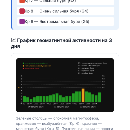
Kp 7 — Сильная буря (G3)
Kp 8 — Очень сильная буря (G4)
Kp 9 — Экстремальная буря (G5)
📈 График геомагнитной активности на 3
дня
Зелёные столбцы — спокойная магнитосфера,
оранжевые — возбуждённая (Kp 4), красные —
магнитная буря (Kp ≥ 5). Пунктирные линии — пороги