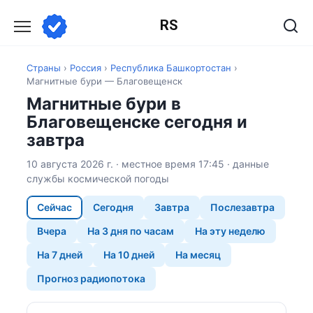
Перейти
RS
к
содержанию
Страны
›
Россия
›
Республика Башкортостан
›
Магнитные бури — Благовещенск
Магнитные бури в
Благовещенске сегодня и
завтра
10 августа 2026 г. · местное время 17:45 · данные
службы космической погоды
Сейчас
Сегодня
Завтра
Послезавтра
Вчера
На 3 дня по часам
На эту неделю
На 7 дней
На 10 дней
На месяц
Прогноз радиопотока