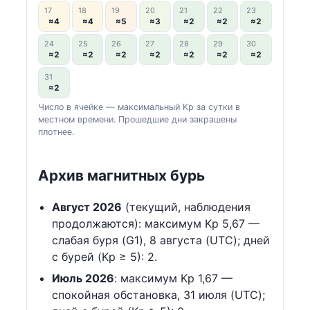
17
18
19
20
21
22
23
≈4
≈4
≈5
≈3
≈2
≈2
≈2
24
25
26
27
28
29
30
≈2
≈2
≈2
≈2
≈2
≈2
≈2
31
≈2
Число в ячейке — максимальный Kp за сутки в
местном времени. Прошедшие дни закрашены
плотнее.
Архив магнитных бурь
Август 2026
(текущий, наблюдения
продолжаются): максимум Kp 5,67 —
слабая буря (G1), 8 августа (UTC); дней
с бурей (Kp ≥ 5): 2.
Июль 2026
: максимум Kp 1,67 —
спокойная обстановка, 31 июля (UTC);