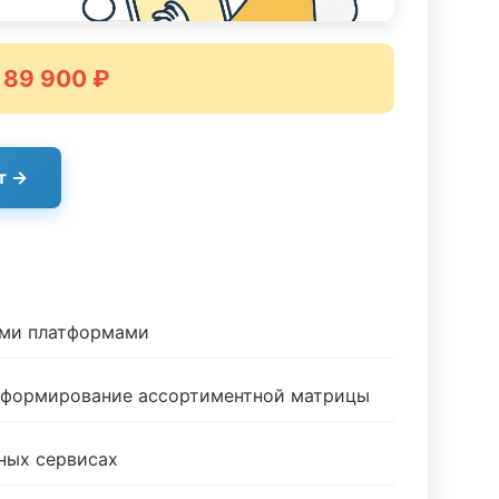
 89 900 ₽
т →
ыми платформами
и формирование ассортиментной матрицы
ных сервисах