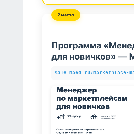
2 место
Программа «Мене
для новичков» — 
sale.maed.ru/marketplace-m