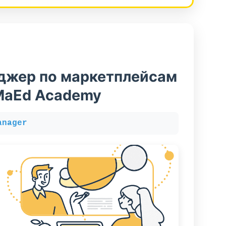
джер по маркетплейсам
MaEd Academy
anager