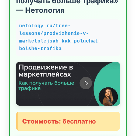
получать больше трафика»
— Нетология
netology.ru/free-
lessons/prodvizhenie-v-
marketplejsah-kak-poluchat-
bolshe-trafika
Стоимость:
бесплатно