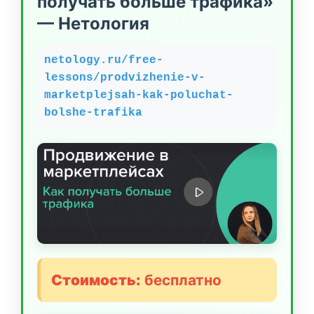
получать больше трафика»
— Нетология
netology.ru/free-
lessons/prodvizhenie-v-
marketplejsah-kak-poluchat-
bolshe-trafika
Стоимость:
бесплатно