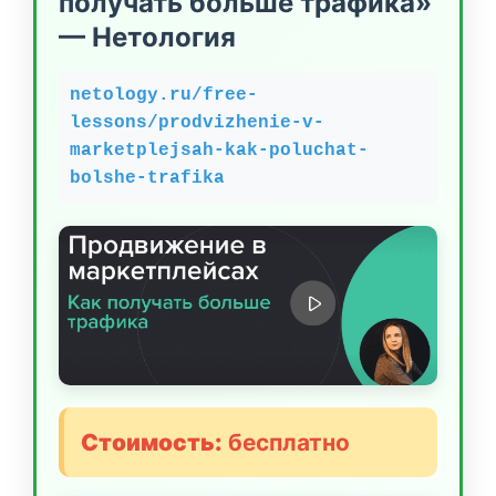
получать больше трафика»
— Нетология
netology.ru/free-
lessons/prodvizhenie-v-
marketplejsah-kak-poluchat-
bolshe-trafika
Стоимость:
бесплатно