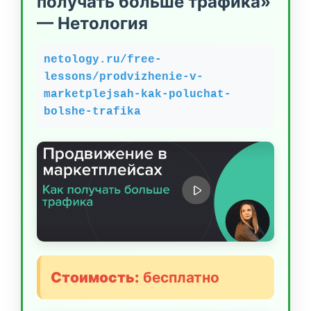
получать больше трафика»
— Нетология
netology.ru/free-
lessons/prodvizhenie-v-
marketplejsah-kak-poluchat-
bolshe-trafika
Стоимость:
бесплатно