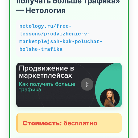
получать больше трафика»
— Нетология
netology.ru/free-
lessons/prodvizhenie-v-
marketplejsah-kak-poluchat-
bolshe-trafika
Стоимость:
бесплатно