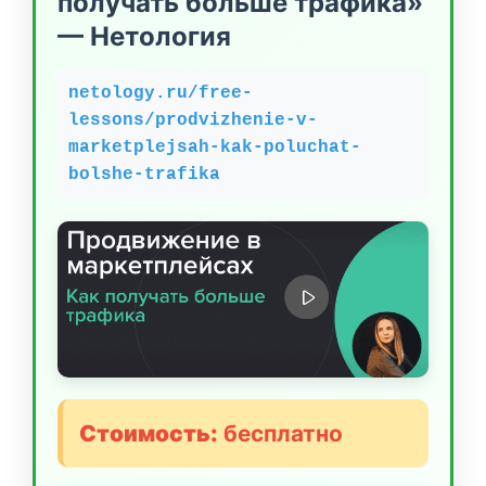
получать больше трафика»
— Нетология
netology.ru/free-
lessons/prodvizhenie-v-
marketplejsah-kak-poluchat-
bolshe-trafika
Стоимость:
бесплатно