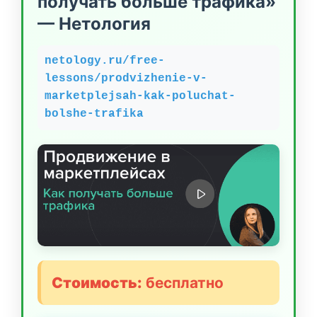
получать больше трафика»
— Нетология
netology.ru/free-
lessons/prodvizhenie-v-
marketplejsah-kak-poluchat-
bolshe-trafika
Стоимость:
бесплатно