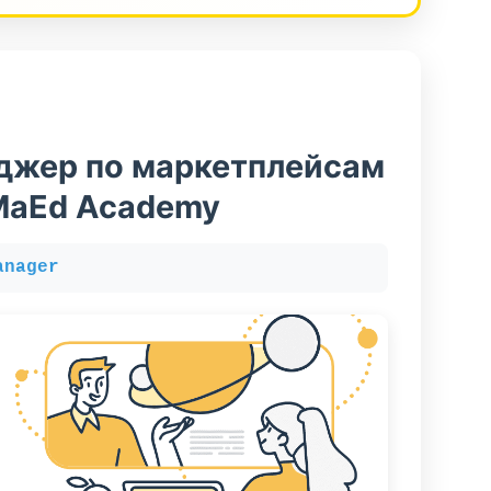
джер по маркетплейсам
MaEd Academy
anager