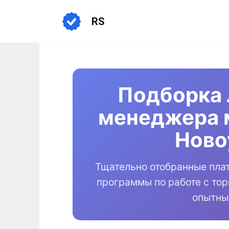
Перейти
к
RS
содержанию
Подборка 
менеджера 
Ново
Тщательно отобранные пла
программы по работе с то
опытны