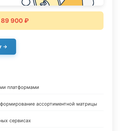
 89 900 ₽
т →
ыми платформами
и формирование ассортиментной матрицы
ных сервисах