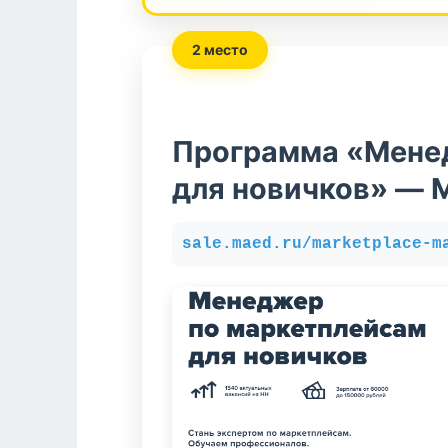
2 место
Программа «Мене
для новичков» — 
sale.maed.ru/marketplace-m