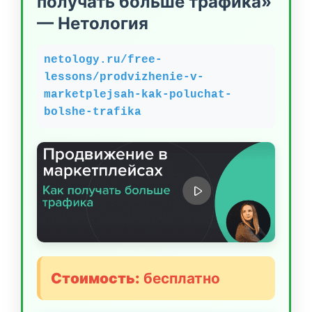
получать больше трафика»
— Нетология
netology.ru/free-
lessons/prodvizhenie-v-
marketplejsah-kak-poluchat-
bolshe-trafika
Стоимость:
бесплатно