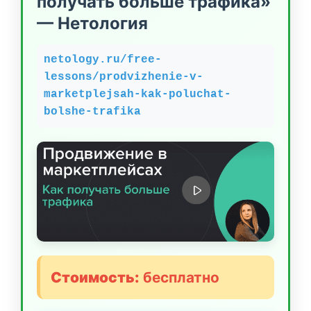
получать больше трафика»
— Нетология
netology.ru/free-
lessons/prodvizhenie-v-
marketplejsah-kak-poluchat-
bolshe-trafika
Стоимость:
бесплатно