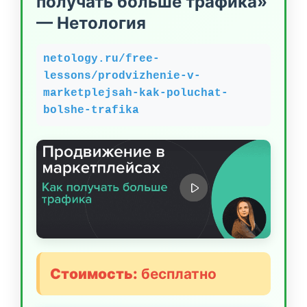
получать больше трафика»
— Нетология
netology.ru/free-
lessons/prodvizhenie-v-
marketplejsah-kak-poluchat-
bolshe-trafika
Стоимость:
бесплатно