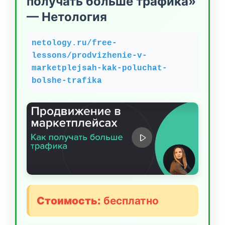
получать больше трафика»
— Нетология
netology.ru/free-
lessons/prodvizhenie-v-
marketplejsah-kak-poluchat-
bolshe-trafika
Стоимость:
бесплатно