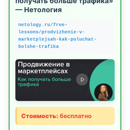
получать больше трафика»
— Нетология
netology.ru/free-
lessons/prodvizhenie-v-
marketplejsah-kak-poluchat-
bolshe-trafika
Стоимость:
бесплатно