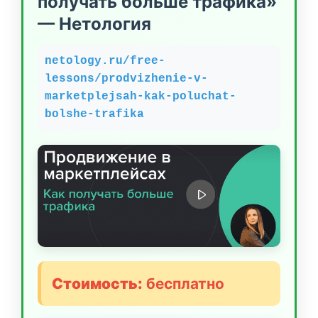
получать больше трафика»
— Нетология
netology.ru/free-
lessons/prodvizhenie-v-
marketplejsah-kak-poluchat-
bolshe-trafika
Стоимость:
бесплатно