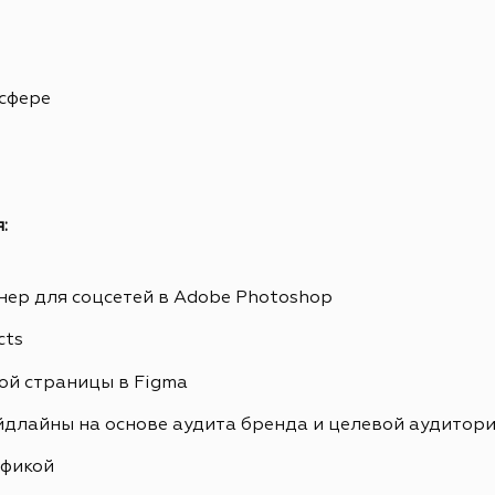
 сфере
:
ер для соцсетей в Adobe Photoshop
cts
ой страницы в Figma
йдлайны на основе аудита бренда и целевой аудитор
афикой