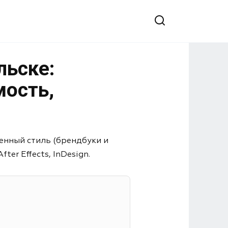
льске:
мость,
енный стиль (брендбуки и
er Effects, InDesign.