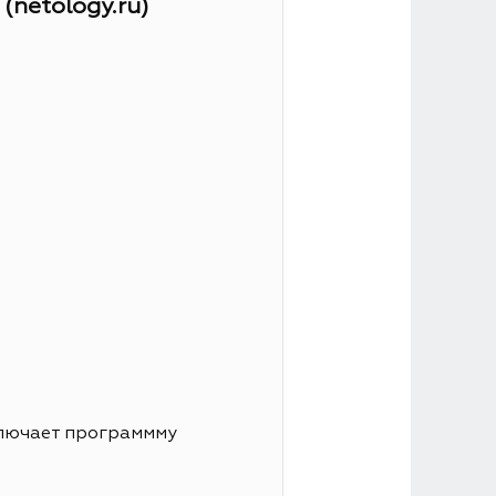
netology.ru)
ключает программму