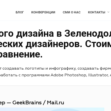
БЛОГ
КОНФЕРЕНЦИИ
СМИ О НАС
КОНТАКТЫ
ого дизайна в Зеленодо
еских дизайнеров. Стои
равнение.
т создавать логотипы и инфографику, создавать фирм
отать с программами Adobe Photoshop, Illustrator, Aft
р — GeekBrains / Mail.ru