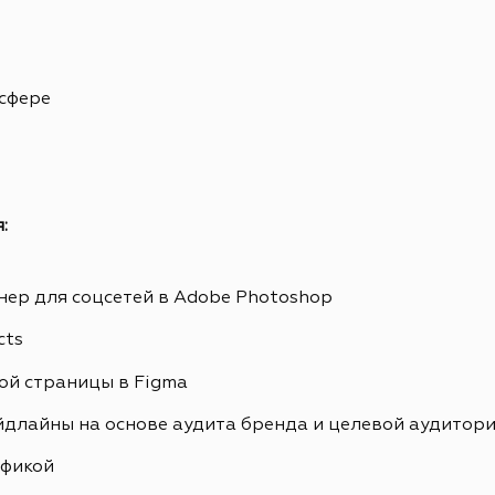
 сфере
:
ер для соцсетей в Adobe Photoshop
cts
ой страницы в Figma
йдлайны на основе аудита бренда и целевой аудитор
афикой