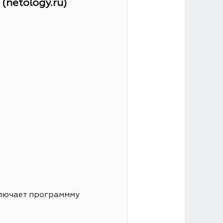
netology.ru)
ключает программму