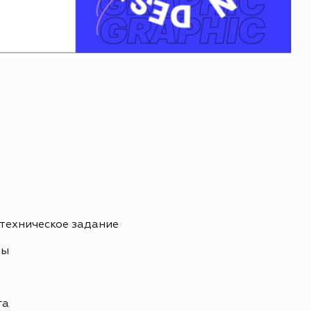
 техническое задание
ны
ь
га