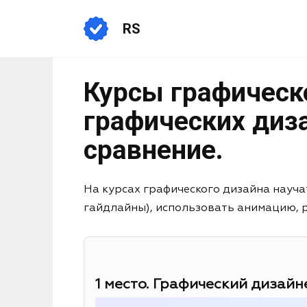
RS
Курсы графическо
графических диза
сравнение.
На курсах графического дизайна науча
гайдлайны), использовать анимацию, раб
1 место. Графический дизайне