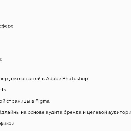
 сфере
:
ер для соцсетей в Adobe Photoshop
cts
ой страницы в Figma
йдлайны на основе аудита бренда и целевой аудитор
афикой