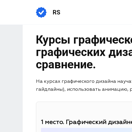
RS
Курсы графическо
графических диза
сравнение.
На курсах графического дизайна науча
гайдлайны), использовать анимацию, раб
1 место. Графический дизайне