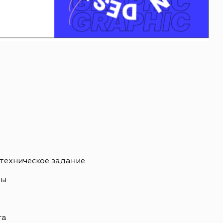
 техническое задание
ны
ь
га