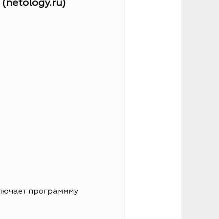
netology.ru)
ключает программму