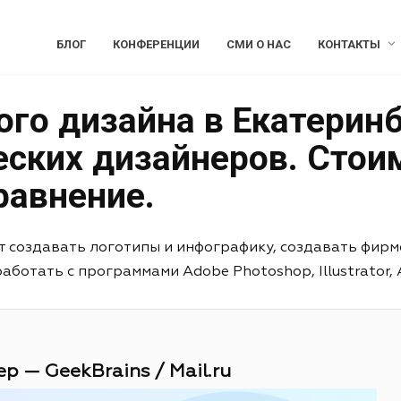
БЛОГ
КОНФЕРЕНЦИИ
СМИ О НАС
КОНТАКТЫ
го дизайна в Екатеринб
еских дизайнеров. Стои
равнение.
т создавать логотипы и инфографику, создавать фирм
отать с программами Adobe Photoshop, Illustrator, Aft
р — GeekBrains / Mail.ru