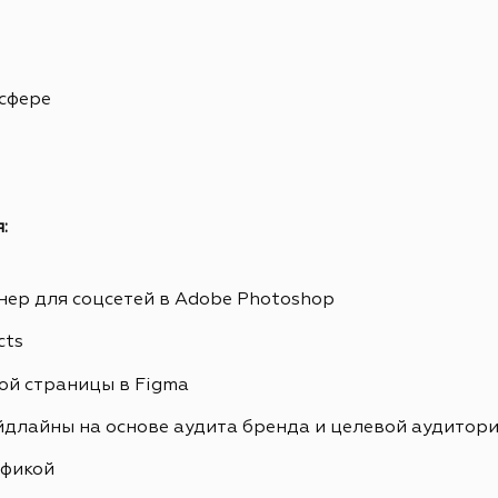
 сфере
:
ер для соцсетей в Adobe Photoshop
cts
ой страницы в Figma
йдлайны на основе аудита бренда и целевой аудитор
афикой