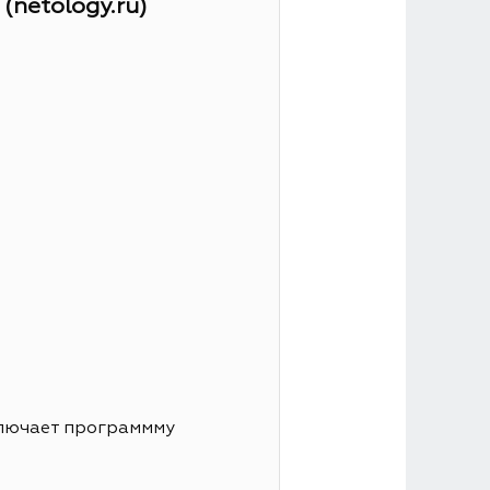
netology.ru)
ключает программму