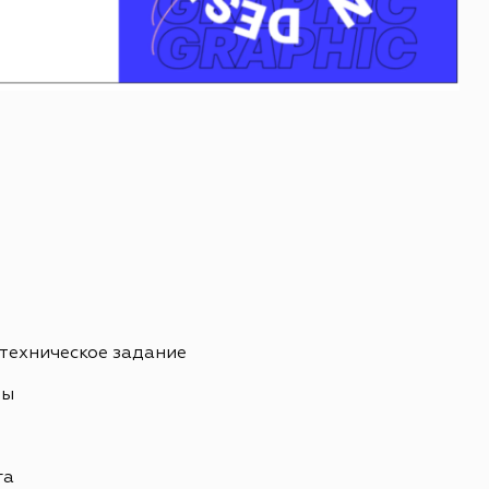
 техническое задание
ны
ь
га