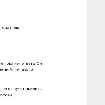
отодателю
е пока нет ответа. Он
ами. Знает языки
, но и научит мыслить
потезы.