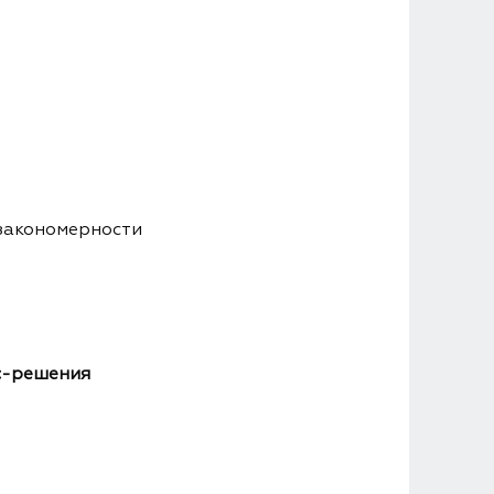
 закономерности
ес-решения