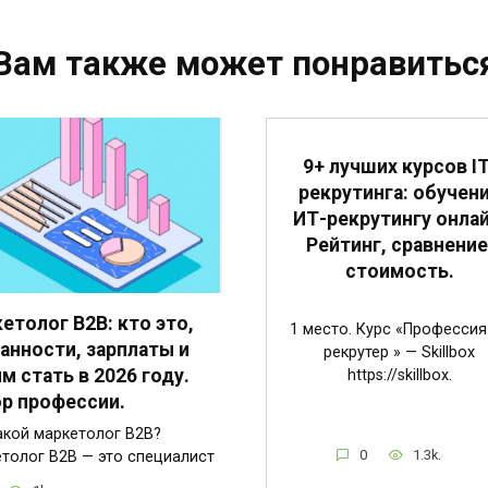
Вам также может понравитьс
9+ лучших курсов IT
рекрутинга: обучен
ИТ-рекрутингу онлай
Рейтинг, сравнение
стоимость.
етолог B2B: кто это,
1 место. Курс «Профессия 
анности, зарплаты и
рекрутер » — Skillbox
им стать в 2026 году.
https://skillbox.
р профессии.
акой маркетолог B2B?
0
1.3k.
толог B2B — это специалист