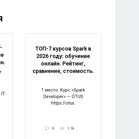
я
-
ТОП-7 курсов Spark в
ие
2026 году: обучение
н.
онлайн. Рейтинг,
,
сравнение, стоимость.
1 место. Курс «Spark
IT-
Developer» — OTUS
https://otus.
0
1.1k.