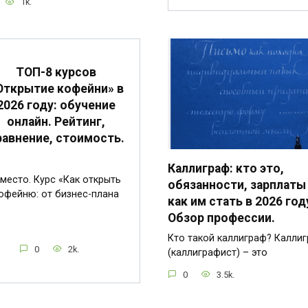
1k.
ТОП-8 курсов
Открытие кофейни» в
2026 году: обучение
онлайн. Рейтинг,
равнение, стоимость.
Каллиграф: кто это,
 место. Курс «Как открыть
обязанности, зарплаты
офейню: от бизнес-плана
как им стать в 2026 год
Обзор профессии.
Кто такой каллиграф? Калли
0
2k.
(каллиграфист) – это
0
3.5k.