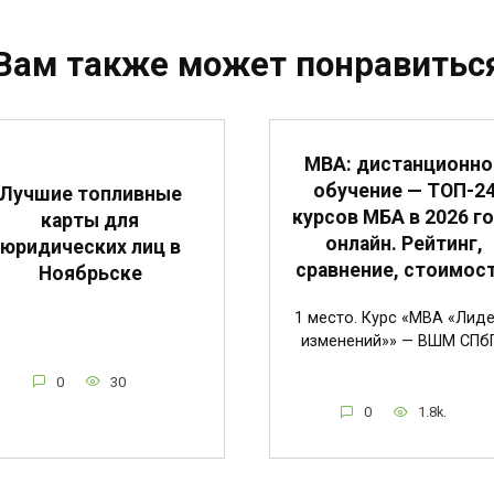
Вам также может понравитьс
MBA: дистанционно
обучение — ТОП-2
Лучшие топливные
курсов МБА в 2026 г
карты для
онлайн. Рейтинг,
юридических лиц в
сравнение, стоимост
Ноябрьске
1 место. Курс «MBA «Лид
изменений»» — ВШМ СПб
0
30
0
1.8k.