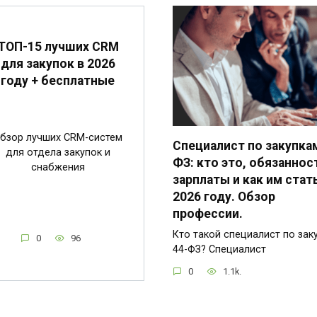
ТОП-15 лучших CRM
для закупок в 2026
году + бесплатные
бзор лучших CRM-систем
Специалист по закупкам
для отдела закупок и
ФЗ: кто это, обязаннос
снабжения
зарплаты и как им стат
2026 году. Обзор
профессии.
Кто такой специалист по зак
0
96
44-ФЗ? Специалист
0
1.1k.