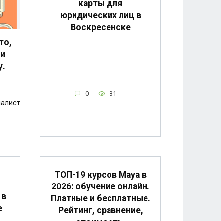
карты для
юридических лиц в
Воскресенске
то,
 и
у.
0
31
иалист
ТОП-19 курсов Maya в
2026: обучение онлайн.
 в
Платные и бесплатные.
е
Рейтинг, сравнение,