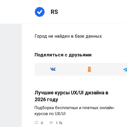
Перейти
к
RS
содержанию
Город не найден в базе данных.
Поделиться с друзьями
Лучшие курсы UX/UI дизайна в
2026 году
Подборка бесплатных и платных онлайн-
курсов по UX/UI
0
1.1k.