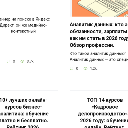
аннер на поиске в Яндекс
Аналитик данных: кто э
Директ, он же медийно-
обязанности, зарплаты
контекстный
как им стать в 2026 год
Обзор профессии.
Кто такой аналитик данных?
Аналитик данных — это спец
0
3.7k.
0
1.2k.
10+ лучших онлайн-
ТОП-14 курсов
курсов бизнес-
«Кадровое
аналитика: обучение
делопроизводство»
платно и бесплатно.
2026 году: обучени
Рейтинг 2026,
онлайн. Рейтинг,