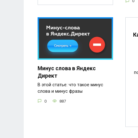
0
К
Минус слова в Яндекс
п
Директ
В этой статье: что такое минус
слова и минус фразы
0
887