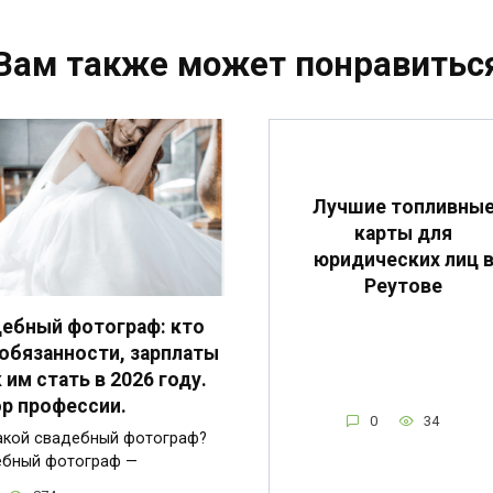
Вам также может понравитьс
Лучшие топливны
карты для
юридических лиц 
Реутове
ебный фотограф: кто
 обязанности, зарплаты
к им стать в 2026 году.
р профессии.
0
34
акой свадебный фотограф?
ебный фотограф —