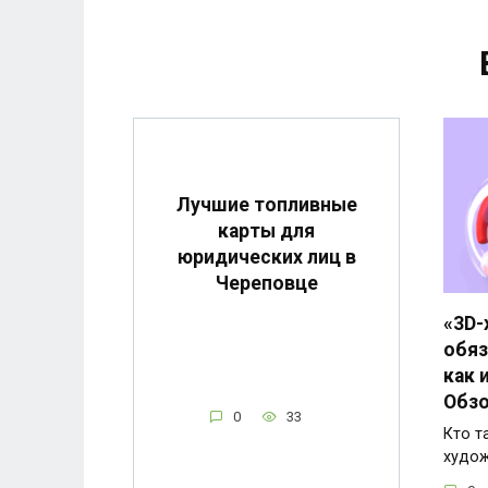
Лучшие топливные
карты для
юридических лиц в
Череповце
«3D-
обяз
как 
Обзо
0
33
Кто т
худож