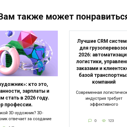
Вам также может понравитьс
Лучшие CRM систе
для грузоперевозо
2026: автоматизаци
логистики, управлен
заказами и клиентск
базой транспортны
компаний
художник»: кто это,
анности, зарплаты и
Современная логистичес
им стать в 2026 году.
индустрия требует
р профессии.
эффективного
акой 3D-художник? 3D-
ник отвечает за создание
0
123