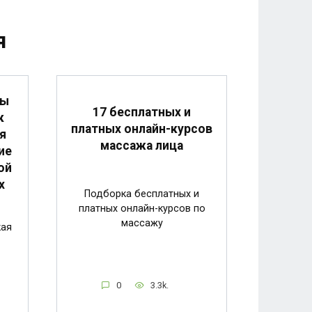
я
мы
17 бесплатных и
к
платных онлайн-курсов
я
массажа лица
ие
ой
х
Подборка бесплатных и
платных онлайн-курсов по
массажу
кая
0
3.3k.