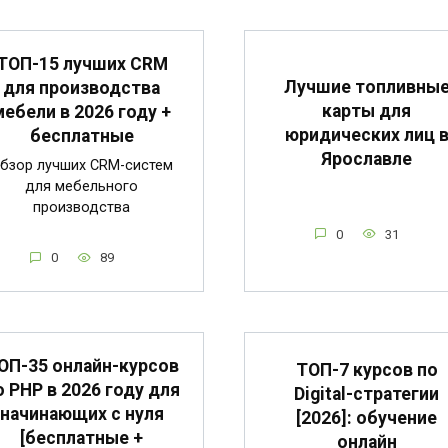
ТОП-15 лучших CRM
Лучшие топливны
для производства
карты для
мебели в 2026 году +
юридических лиц 
бесплатные
Ярославле
бзор лучших CRM-систем
для мебельного
производства
0
31
0
89
ОП-35 онлайн-курсов
ТОП-7 курсов по
о PHP в 2026 году для
Digital-стратегии
начинающих с нуля
[2026]: обучение
[бесплатные +
онлайн