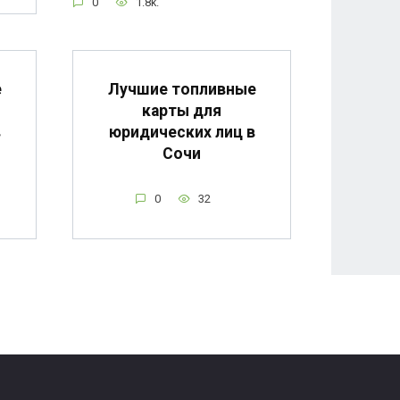
0
1.8k.
е
Лучшие топливные
карты для
в
юридических лиц в
Сочи
0
32