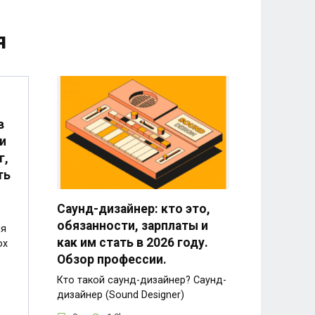
я
в
и
г,
ть
Саунд-дизайнер: кто это,
обязанности, зарплаты и
ия
как им стать в 2026 году.
ox
Обзор профессии.
Кто такой саунд-дизайнер? Саунд-
дизайнер (Sound Designer)