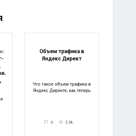
я
Объем трафика в
»:
Яндекс Директ
т-
.
ые.
,
Что такое объем трафика в
Яндекс Директе, как теперь
ия
—
0
2.3k.