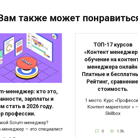
Вам также может понравитьс
ТОП-17 курсов
«Контент менеджер
обучение на контен
менеджера онлайн
Платные и бесплатн
Рейтинг, сравнение
стоимость.
m-менеджер: кто это,
анности, зарплаты и
1 место. Курс «Професс
им стать в 2026 году.
Контент-маркетолог » 
р профессии.
Skillbox
акой Scrum-менеджер?
-менеджер — это специалист
0
1.3k.