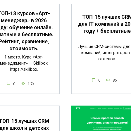
ТОП-13 курсов «Арт-
ТОП-15 лучших CR
менеджер» в 2026
для IT-компаний в 20
оду: обучение онлайн.
году + бесплатные
атные и бесплатные.
Рейтинг, сравнение,
Лучшие CRM-системы для 
стоимость.
компаний, интеграторов
1 место. Курс «Арт-
отделов.
менеджмент» — Skillbox
https://skillbox.
0
85
0
1.7k.
ТОП-15 лучших CRM
для школ и детских