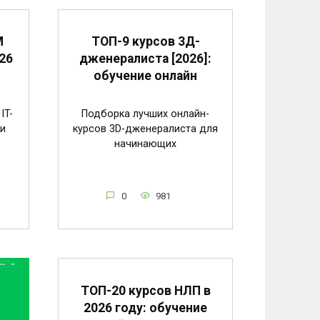
M
ТОП-9 курсов 3Д-
26
дженералиста [2026]:
обучение онлайн
IT-
Подборка лучших онлайн-
 и
курсов 3D-дженералиста для
начинающих
0
981
ТОП-20 курсов НЛП в
2026 году: обучение