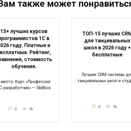
Вам также может понравитьс
15+ лучших курсов
ТОП-15 лучших CR
программистов 1С в
для танцевальных
2026 году. Платные и
школ в 2026 году +
есплатные. Рейтинг,
бесплатные
равнение, стоимость
обучения.
Лучшие CRM системы дл
танцевальных школ и студ
 место. Курс «Профессия
C-разработчик» — Skillbox
0
76
0
1k.