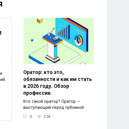
я
M
Оратор: кто это,
я
обязанности и как им стать
ий.
в 2026 году. Обзор
профессии.
Кто такой оратор? Оратор —
выступающий перед публикой
0
2.2k.