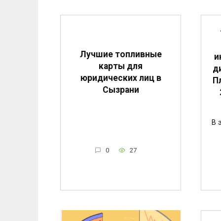
Лучшие топливные
и
карты для
д
юридических лиц в
П
Сызрани
В 
0
27