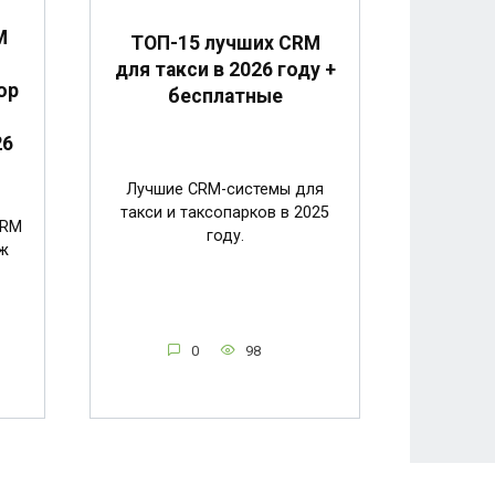
M
ТОП-15 лучших CRM
для такси в 2026 году +
ор
бесплатные
26
Лучшие CRM-системы для
такси и таксопарков в 2025
CRM
году.
ж
0
98