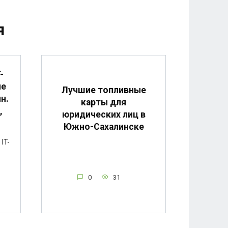
я
-
ие
Лучшие топливные
н.
карты для
,
юридических лиц в
Южно-Сахалинске
IT-
0
31