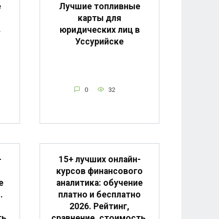
е
Лучшие топливные
карты для
в
юридических лиц в
Уссурийске
0
32
-
15+ лучших онлайн-
курсов финансового
е
аналитика: обучение
.
платно и бесплатно
2026. Рейтинг,
ь.
сравнение, стоимость.