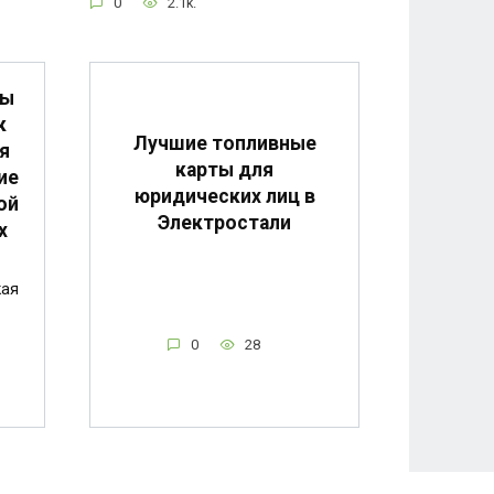
0
2.1k.
мы
к
Лучшие топливные
я
карты для
ие
юридических лиц в
ой
Электростали
х
кая
0
28