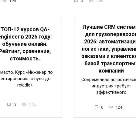
1.5k.
0
1.2k.
Лучшие CRM систе
ТОП-12 курсов QA-
для грузоперевозо
engineer в 2026 году:
2026: автоматизаци
обучение онлайн.
логистики, управлен
Рейтинг, сравнение,
заказами и клиентск
стоимость.
базой транспортны
компаний
 место. Курс «Инженер по
тестированию: с нуля до
Современная логистичес
middle»
индустрия требует
эффективного
0
1.1k.
0
124