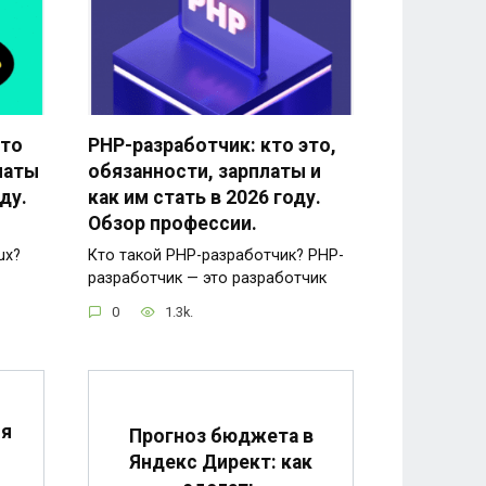
кто
PHP-разработчик: кто это,
латы
обязанности, зарплаты и
ду.
как им стать в 2026 году.
Обзор профессии.
ux?
Кто такой PHP-разработчик? PHP-
разработчик — это разработчик
0
1.3k.
ля
Прогноз бюджета в
я
Яндекс Директ: как