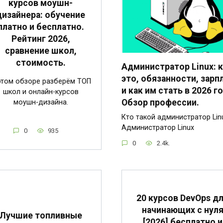
курсов моушн-
дизайнера: обучение
платно и бесплатно.
Рейтинг 2026,
сравнение школ,
стоимость.
Администратор Linux: 
это, обязанности, зарп
этом обзоре разберём ТОП
и как им стать в 2026 го
школ и онлайн-курсов
Обзор профессии.
моушн-дизайна.
Кто такой администратор Lin
Администратор Linux
0
935
0
2.4k.
20 курсов DevOps д
начинающих с нул
Лучшие топливные
[2026] бесплатно и