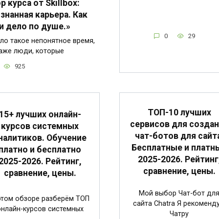
р курса от Skillbox:
знанная карьера. Как
и дело по душе.»
0
29
ло такое непонятное время,
аже люди, которые
925
ТОП-10 лучших
15+ лучших онлайн-
сервисов для созда
курсов системных
чат-ботов для сайт
налитиков. Обучение
Бесплатные и платн
платно и бесплатно
2025-2026. Рейтинг
2025-2026. Рейтинг,
сравнение, цены.
сравнение, цены.
Мой выбор Чат-бот дл
этом обзоре разберём ТОП
сайта Chatra Я рекоменд
онлайн-курсов системных
Чатру