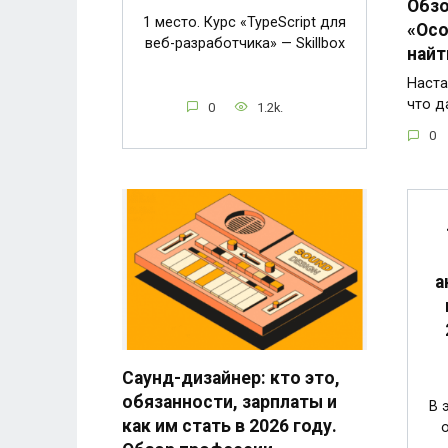
Обзо
1 место. Курс «TypeScript для
«Осо
веб-разработчика» — Skillbox
найт
Наста
что д
0
1.2k.
0
а
Саунд-дизайнер: кто это,
обязанности, зарплаты и
В 
как им стать в 2026 году.