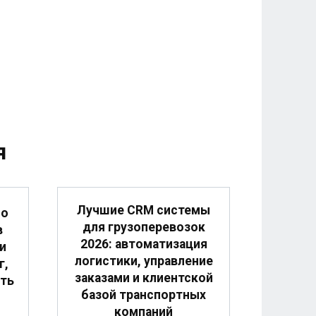
я
Лучшие CRM системы
по
для грузоперевозок
в
2026: автоматизация
и
логистики, управление
г,
заказами и клиентской
сть
базой транспортных
компаний