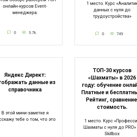
1 место. Курс «Аналити
онлайн-курсов Event-
данных с нуля до
менеджера.
трудоустройства»
0
5.7k.
0
749
ТОП-30 курсов
Яндекс Директ:
«Шахматы» в 2026
тображать данные из
году: обучение онлай
справочника
Платные и бесплатн
Рейтинг, сравнение
стоимость.
В этой мини-заметке я
сскажу тебе о том, что это
1 место. Курс «Професс
Шахматы с нуля до PRO»
Skillbox