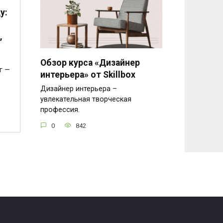
у:
,
Обзор курса «Дизайнер
г —
интерьера» от Skillbox
Дизайнер интерьера –
увлекательная творческая
профессия.
0
842