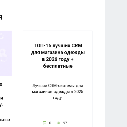
я
ТОП-15 лучших CRM
для магазина одежды
в 2026 году +
бесплатные
х
Лучшие CRM-системы для
магазинов одежды в 2025
 и
году.
у.
льных
0
97