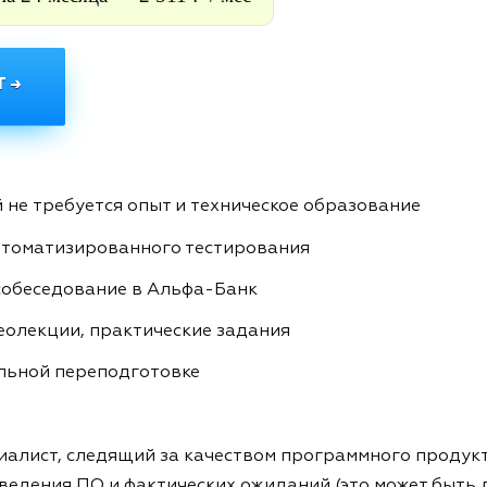
 →
 не требуется опыт и техническое образование
втоматизированного тестирования
собеседование в Альфа-Банк
олекции, практические задания
льной переподготовке
иалист, следящий за качеством программного продукт
ведения ПО и фактических ожиданий (это может быть