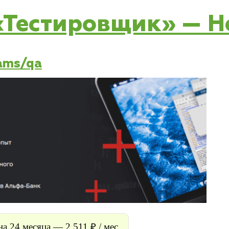
 «Тестировщик» — 
rams/qa
на 24 месяца — 2 511 ₽ / мес