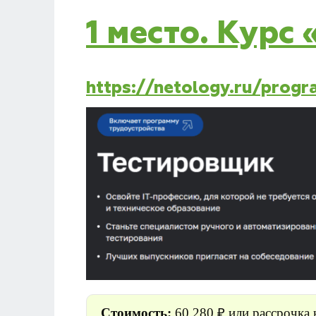
1 место. Курс
https://netology.ru/prog
Стоимость:
60 280
₽ или рассрочка 