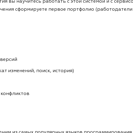
ия вы научитесь работать с этой системой и с сервис
учения сформируете первое портфолио (работодатели
 версий
ат изменений, поиск, история)
е конфликтов
одним из самых популярных языков программирования. 