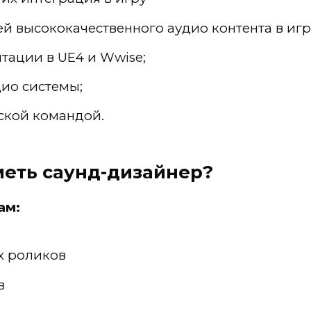
й высококачественного аудио контента в иг
тации в UE4 и Wwise;
ио системы;
ской командой.
меть саунд-дизайнер?
ам:
х роликов
в