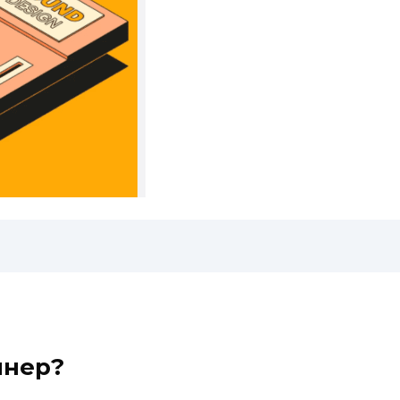
йнер?