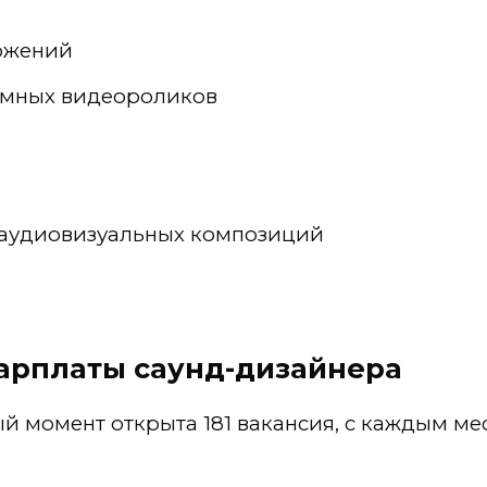
ожений
амных видеороликов
 аудиовизуальных композиций
зарплаты саунд-дизайнера
й момент открыта 181 вакансия, с каждым ме