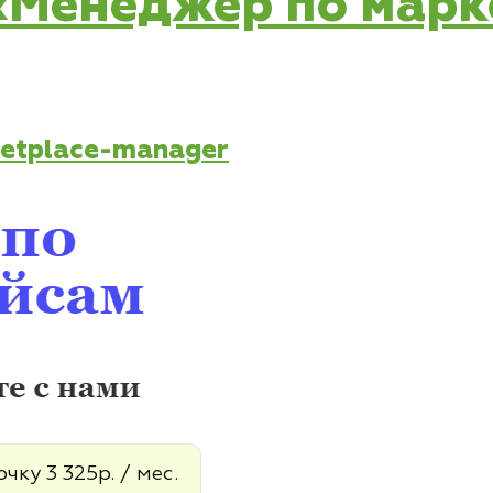
с «Менеджер по мар
ketplace-manager
чку 3 325р. / мес.