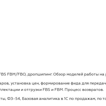
FBS FBM/FBO, дропшипинг. Обзор моделей работы на 
аров, установка цен, формирование фида для передачи
лектации и отгрузки FBS и FBM. Процесс возвратов.
ы, ФЗ-54, Базовая аналитика в 1С по продажам, по т