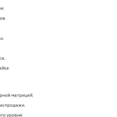
е.
ов.
х.
са.
ейсе
арной матрицей.
распродажи.
го уровня.