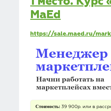
1 место. Кур
MaEd
https://sale.maed.ru/mar
Стоимость:
39 900р. или в рассро