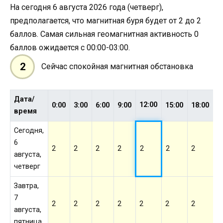
На сегодня 6 августа 2026 года (четверг),
предполагается, что магнитная буря будет от 2 до 2
баллов. Самая сильная геомагнитная активность 0
баллов ожидается с 00:00-03:00.
2
Сейчас спокойная магнитная обстановка
Дата/
12:00
0:00
3:00
6:00
9:00
15:00
18:00
2
время
Сегодня,
6
2
2
2
2
2
2
2
2
августа,
четверг
Завтра,
7
2
2
2
2
2
2
2
2
августа,
пятница