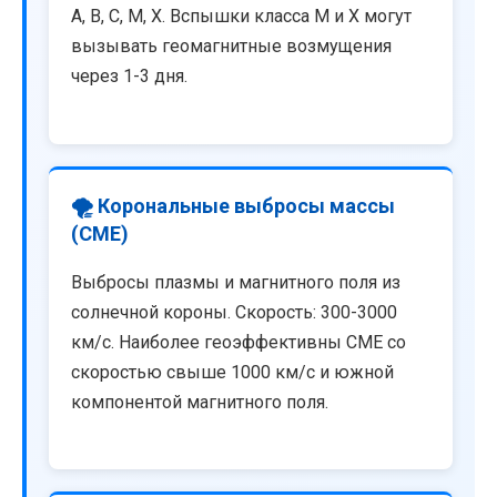
A, B, C, M, X. Вспышки класса M и X могут
вызывать геомагнитные возмущения
через 1-3 дня.
🌪️ Корональные выбросы массы
(CME)
Выбросы плазмы и магнитного поля из
солнечной короны. Скорость: 300-3000
км/с. Наиболее геоэффективны CME со
скоростью свыше 1000 км/с и южной
компонентой магнитного поля.