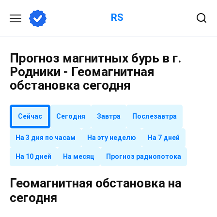
Перейти
RS
к
содержанию
Прогноз магнитных бурь в г.
Родники - Геомагнитная
обстановка сегодня
Сейчас
Сегодня
Завтра
Послезавтра
На 3 дня по часам
На эту неделю
На 7 дней
На 10 дней
На месяц
Прогноз радиопотока
Геомагнитная обстановка на
сегодня