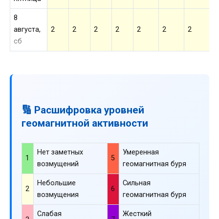
8
августа,
2
2
2
2
2
2
2
2
сб
🔢 Расшифровка уровней
геомагнитной активности
Нет заметных
Умеренная
1
5
возмущений
геомагнитная буря
Небольшие
Сильная
2
6
возмущения
геомагнитная буря
Слабая
Жесткий