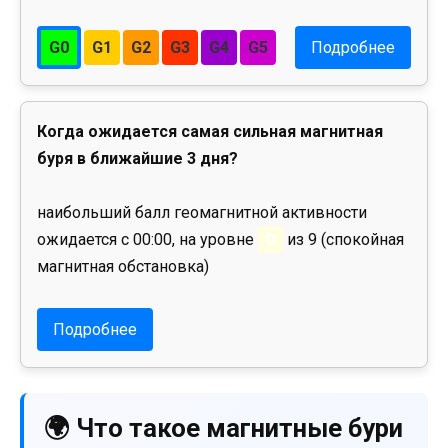
G0
G1
G2
G3
G4
G5
Подробнее
Когда ожидается самая сильная магнитная
буря в ближайшие 3 дня?
наибольший балл геомагнитной активности
ожидается с 00:00, на уровне
0
из 9 (спокойная
магнитная обстановка)
Подробнее
🌍 Что такое магнитные бури